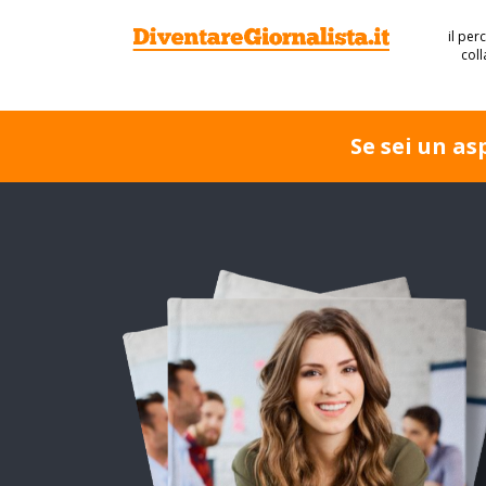
il per
col
Se sei un a