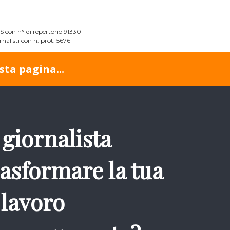
TS con n° di repertorio 91330
nalisti con n. prot. 5676
ta pagina...
giornalista
rasformare la tua
 lavoro