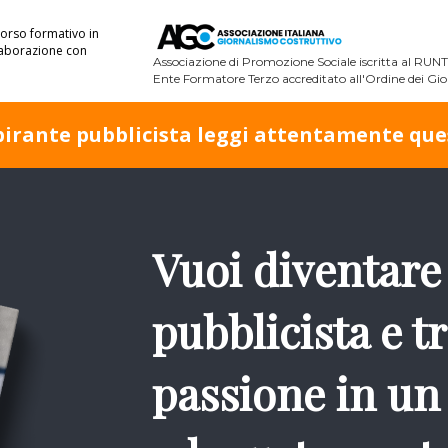
corso formativo in
laborazione con
Associazione di Promozione Sociale
iscritta al RUN
Ente Formatore Terzo accreditato all'Ordine dei Gior
spirante pubblicista leggi attentamente ques
Vuoi diventare 
pubblicista e t
passione in un